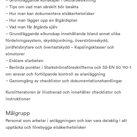
– Grundläggande kunskaper i okulärbesiktning
– Tips om vad man särskilt bör beakta
– Hur man kan dokumentera elsäkerhetsrisker
– Hur man lägger upp en åtgärdsplan
– Vad man får åtgärda själv
– Grundläggande elkunskap innehållande bland annat olika
fördelningssystem, skyddsjordning, överströmsskydd,
jordfelsbrytare och överlastskydd – Kapslingsklasser och
elmotorer
– Enklare elarbeten
– Berörda punkter i Starkströmsföreskrifterna och SS-EN 50 110-1
om ansvar och fortlöpande kontroll av elanläggning
– Genomgång av checklistor och dokumentationshandlingar
Kurslitteraturen är illustrerad och innehåller checklistor och
instruktioner
Målgrupp
Personal som arbetar i anläggningen och kan vara delaktig i att
upptäcka och förebygga elsäkerhetsrisker