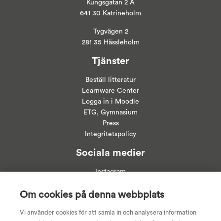
Kungsgatan 2 A
641 30 Katrineholm
Tygvägen 2
281 35 Hässleholm
Tjänster
Beställ litteratur
Learnware Center
Logga in i
Moodle
ETG, Gymnasium
Press
Integritetspolicy
Sociala medier
Instagram
Linkedin
Facebook
Om cookies på denna webbplats
Youtube
Vi använder cookies för att samla in och analysera information