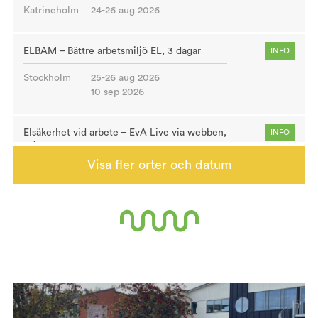
Katrineholm
24-26 aug 2026
ELBAM – Bättre arbetsmiljö EL, 3 dagar
INFO
Stockholm
25-26 aug 2026
10 sep 2026
Elsäkerhet vid arbete – EvA Live via webben,
INFO
1 dag
Visa fler orter och datum
Webb
27 aug 2026
Grundläggande praktisk kylteknik, 3 dagar
INFO
Katrineholm
01-03 sep 2026
NPF i arbetslivet, 1 dag
INFO
Webb
01 sep 2026