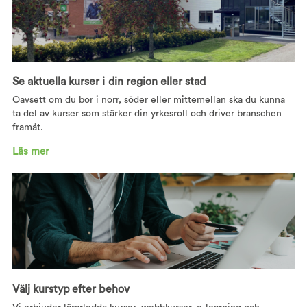
Solcellsanläggningar – Installation och
INFO
säkerhet, 1 dag
Göteborg
02 sep 2026
Se aktuella kurser i din region eller stad
Oavsett om du bor i norr, söder eller mittemellan ska du kunna
FÖRNYAT kylcertifikat kategori I-IV inkl prov,
FULLBOKAT
ta del av kurser som stärker din yrkesroll och driver branschen
2 dagar
framåt.
Katrineholm
02-03 sep 2026
Läs mer
Kursstarten är fullbokad. Välj gärna annan ort/datum eller
kontakta oss på
kontakt@insu.se
.
Bygglagstiftning och OVK +
INFO
Certifieringsprov, 3 dagar
Katrineholm
02-04 sep 2026
Välj kurstyp efter behov