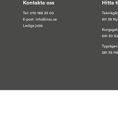
Kontakta oss
Hitta t
Tel:
010-188 35 00
Teknikgå
E-post:
info@insu.se
611 38 N
Lediga jobb
Kungsgat
641 30 K
Tygvägen
281 35 H