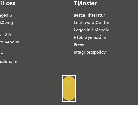
ill oss
Tjänster
ngen 6
Beställ litteratur
yköping
Learnware Center
Logga in i
Moodle
an 2 A
ETG, Gymnasium
atrineholm
Press
Integritetspolicy
 2
ässleholm