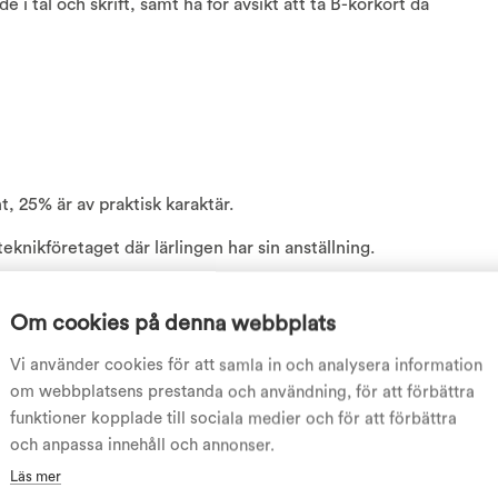
i tal och skrift, samt ha för avsikt att ta B-körkort då
, 25% är av praktisk karaktär.
eknikföretaget där lärlingen har sin anställning.
Om cookies på denna webbplats
Vi använder cookies för att samla in och analysera information
om webbplatsens prestanda och användning, för att förbättra
funktioner kopplade till sociala medier och för att förbättra
och anpassa innehåll och annonser.
Läs mer