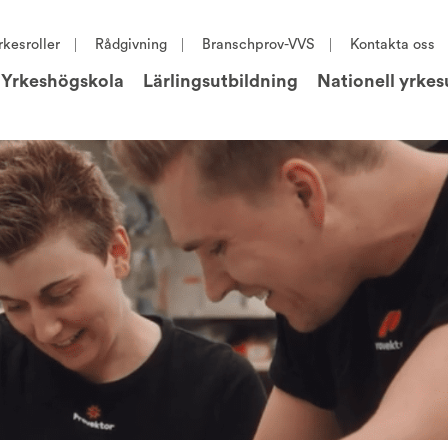
rkesroller
Rådgivning
Branschprov-VVS
Kontakta oss
Yrkeshögskola
Lärlingsutbildning
Nationell yrkes