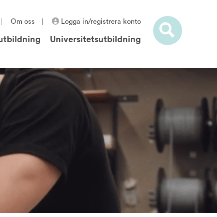
Om oss
Logga in/registrera konto
utbildning
Universitetsutbildning