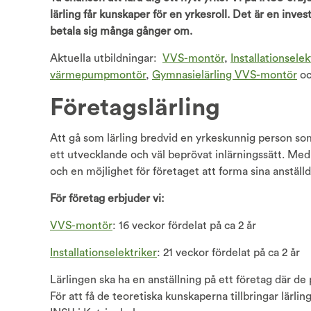
lärling får kunskaper för en yrkesroll. Det är en inves
betala sig många gånger om.
Aktuella utbildningar:
VVS-montör
,
Installationselek
värmepumpmontör
,
Gymnasielärling VVS-montör
oc
Företagslärling
Att gå som lärling bredvid en yrkeskunnig person so
ett utvecklande och väl beprövat inlärningssätt. Med a
och en möjlighet för företaget att forma sina anställd
För företag erbjuder vi:
VVS-montör
: 16 veckor fördelat på ca 2 år
Installationselektriker
: 21 veckor fördelat på ca 2 år
Lärlingen ska ha en anställning på ett företag där d
För att få de teoretiska kunskaperna tillbringar lärlin