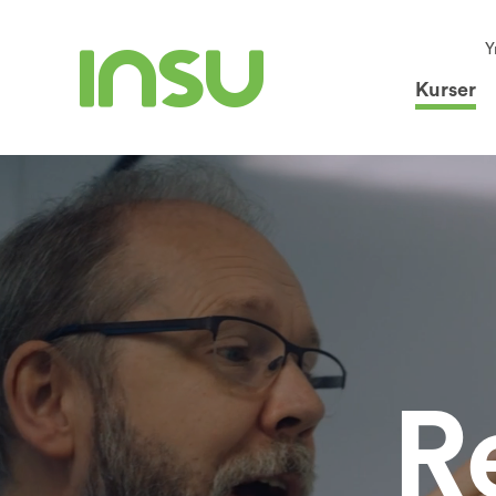
Y
Kurser
R