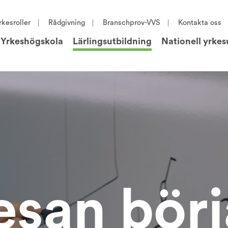
rkesroller
Rådgivning
Branschprov-VVS
Kontakta oss
Yrkeshögskola
Lärlingsutbildning
Nationell yrkes
esan börj