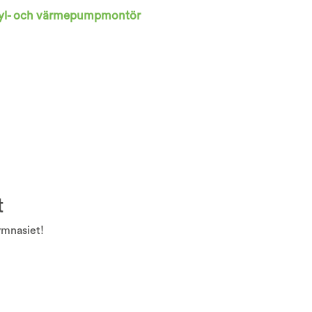
Kyl- och värmepumpmontör
t
ymnasiet!