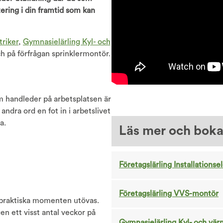
tering i din framtid som kan
triker
,
Gymnasielärling Kyl- och
h på förfrågan sprinklermontör.
m handleder på arbetsplatsen är
ndra ord en fot in i arbetslivet
a.
Läs mer och bok
Företagslärling Installationse
Företagslärling VVS-montör
e praktiska momenten utövas.
gen ett visst antal veckor på
Gymnasielärling Kyl- och v