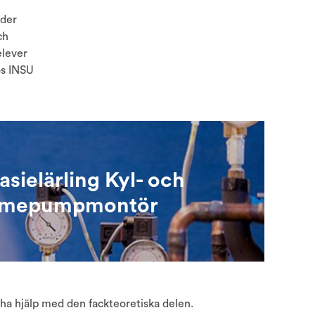
nder
ch
elever
os INSU
sielärling Kyl- och
rmepumpmontör
 ha hjälp med den fackteoretiska delen.