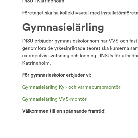
INSU i Katrineholm.
Företaget ska ha kollektivavtal med Installatörsföret
Gymnasielärling
INSU erbjuder gymnasieskolor som har VVS-och fas
genomföra de yrkesinriktade teoretiska kurserna sa
exempelvis svetsning och lödning i INSUs för utbildn
Katrineholm.
För gymnasieskolor erbjuder vi:
Gymnasielärling Kyl- och värmepumpmontör
Gymnasielärling VVS-montör
Välkommen till en spännande framtid!