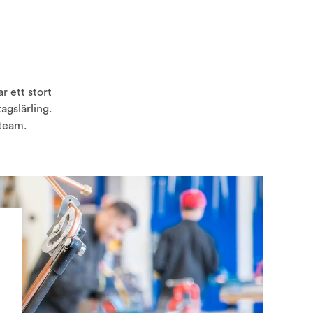
r ett stort
agslärling.
 team.