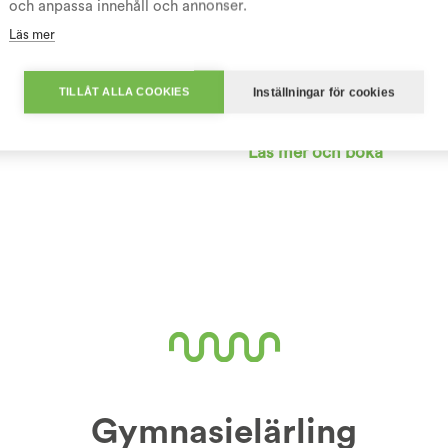
och anpassa innehåll och annonser.
FÖRETAGSLÄRLING
Läs mer
Företagslärling VVS-mon
Inställningar för cookies
TILLÅT ALLA COOKIES
tt smidigt sätt att byta yrke.
Företagslärling är en rolig o
Läs mer och boka
Gymnasielärling