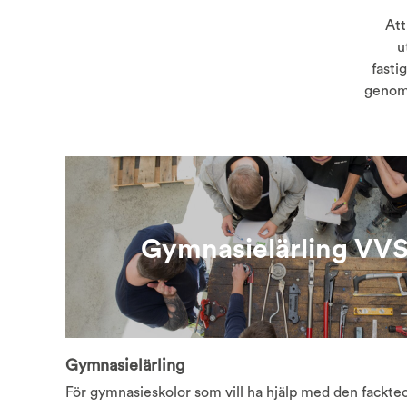
Att
u
fasti
genomf
Gymnasielärling VV
Gymnasielärling
För gymnasieskolor som vill ha hjälp med den fackteo