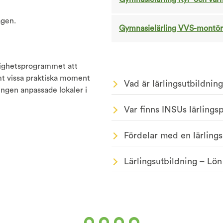
agen.
Gymnasielärling VVS-montör
tighetsprogrammet att
mt vissa praktiska moment
Vad är lärlingsutbildnin
ingen anpassade lokaler i
Var finns INSUs lärling
Fördelar med en lärlings
Lärlingsutbildning – Lön