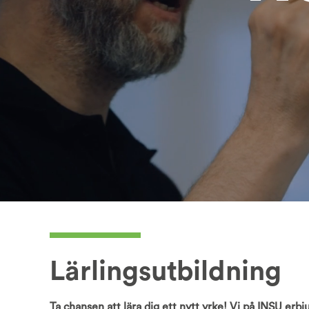
Lärlingsutbildning
Ta chansen att lära dig ett nytt yrke! Vi på INSU erb