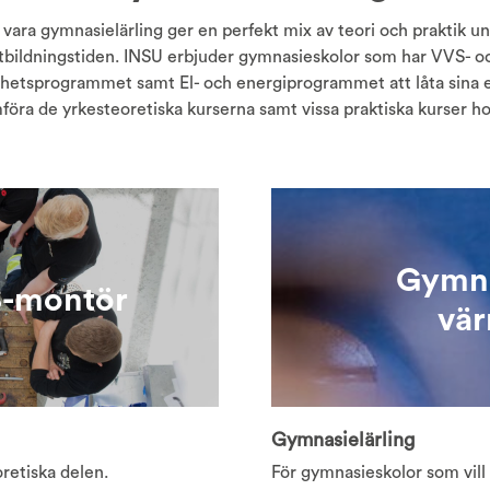
 vara gymnasielärling ger en perfekt mix av teori och praktik u
tbildningstiden. INSU erbjuder gymnasieskolor som har VVS- o
ghetsprogrammet samt El- och energiprogrammet att låta sina 
öra de yrkesteoretiska kurserna samt vissa praktiska kurser h
Gymna
S-montör
vä
Gymnasielärling
retiska delen.
För gymnasieskolor som vill