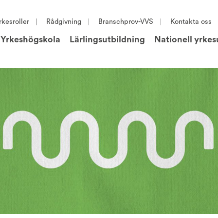
rkesroller
Rådgivning
Branschprov-VVS
Kontakta oss
Yrkeshögskola
Lärlingsutbildning
Nationell yrkes