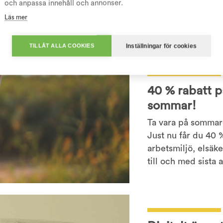
och anpassa innehåll och annonser.
du en nyckelroll i 
Läs mer
och skapa starka 
Inställningar för cookies
TILLÅT ALLA COOKIES
40 % rabatt p
sommar!
Ta vara på sommare
Just nu får du 40 
arbetsmiljö, elsäke
till och med sista 