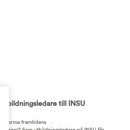
 Utbildningsledare till INSU
a
ch forma framtidens
ldningar? Som utbildningsledare på INSU får