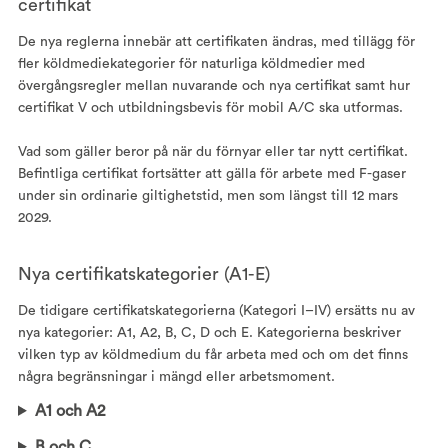
certifikat
De nya reglerna innebär att certifikaten ändras, med tillägg för
fler köldmediekategorier för naturliga köldmedier med
övergångsregler mellan nuvarande och nya certifikat samt hur
certifikat V och utbildningsbevis för mobil A/C ska utformas.
Vad som gäller beror på när du förnyar eller tar nytt certifikat.
Befintliga certifikat fortsätter att gälla för arbete med F-gaser
under sin ordinarie giltighetstid, men som längst till 12 mars
2029.
Nya certifikatskategorier (A1-E)
De tidigare certifikatskategorierna (Kategori I–IV) ersätts nu av
nya kategorier: A1, A2, B, C, D och E. Kategorierna beskriver
vilken typ av köldmedium du får arbeta med och om det finns
några begränsningar i mängd eller arbetsmoment.
A1 och A2
B och C