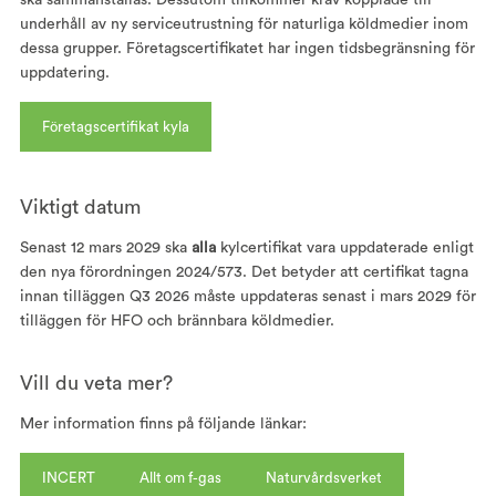
ska sammanställas. Dessutom tillkommer krav kopplade till
underhåll av ny serviceutrustning för naturliga köldmedier inom
dessa grupper. Företagscertifikatet har ingen tidsbegränsning för
uppdatering.
Företagscertifikat kyla
Viktigt datum
Senast 12 mars 2029 ska
alla
kylcertifikat vara uppdaterade enligt
den nya förordningen 2024/573. Det betyder att certifikat tagna
innan tilläggen Q3 2026 måste uppdateras senast i mars 2029 för
tilläggen för HFO och brännbara köldmedier.
Vill du veta mer?
Mer information finns på följande länkar:
INCERT
Allt om f-gas
Naturvårdsverket