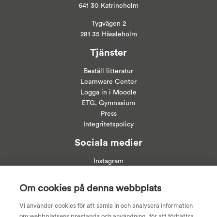
641 30 Katrineholm
Tygvägen 2
281 35 Hässleholm
Tjänster
Beställ litteratur
Learnware Center
Logga in i
Moodle
ETG, Gymnasium
Press
Integritetspolicy
Sociala medier
Instagram
Linkedin
Facebook
Om cookies på denna webbplats
Youtube
Vi använder cookies för att samla in och analysera information
om webbplatsens prestanda och användning, för att förbättra