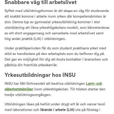
Snabbare väg till arbetslivet
Syftet med utbildningsformen är att skapa en väg för studerande
att snabbt komma i arbete inom yrken där kompetensbristen är
stor. Denna typ av gymnasial yrkesutbildning kommer i stor
utsträckning att likna yrkeshögskolans modell, som kännetecknas
av ett stort engagemang och samarbete med arbetslivet samt
hög andel praktik (LIA) i utbildningen.
Under praktikperioden får du som student praktisera yrket med
stöd av handledare på den arbetsplats som du befinner dig på.
Det ger en möjlighet för dig att knyta kontakter i branschen och
påbörja din framtida yrkeskarriär.
Yrkesutbildningar hos INSU
INSU har fått förtroendet att bedriva utbildningen
Larm- och
säkerhetstekniker
inom yrkeshögskolan. Till hösten startar den
tredje utbildningsomgången.
Utbildningen läses på heltid under drygt ett år och varvar teori
med laborationer och
lärande i arbete (LIA)
ute på företag i