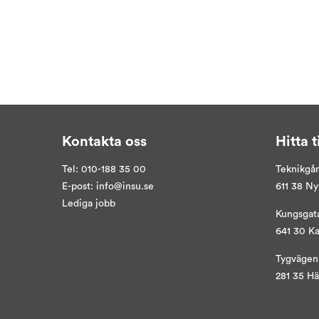
Kontakta oss
Hitta t
Tel:
010-188 35 00
Teknikgå
E-post:
info@insu.se
611 38 N
Lediga jobb
Kungsgat
641 30 K
Tygvägen
281 35 H