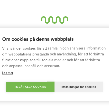
Vill du veta mer?
Om cookies på denna webbplats
Vi använder cookies för att samla in och analysera information
Kontakta INSU Yrkeshögskola
om webbplatsens prestanda och användning, för att förbättra
funktioner kopplade till sociala medier och för att förbättra
010-188 35 70
och anpassa innehåll och annonser.
yh@insu.se
Läs mer
Inställningar för cookies
TILLÅT ALLA COOKIES