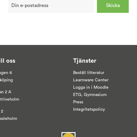
ill oss
Tjänster
ngen 6
Beställ litteratur
yköping
Learnware Center
Logga in i
Moodle
an 2 A
ETG, Gymnasium
atrineholm
Press
Integritetspolicy
 2
ässleholm