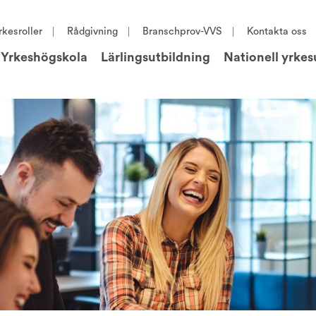
rkesroller
Rådgivning
Branschprov-VVS
Kontakta oss
Yrkeshögskola
Lärlingsutbildning
Nationell yrkes