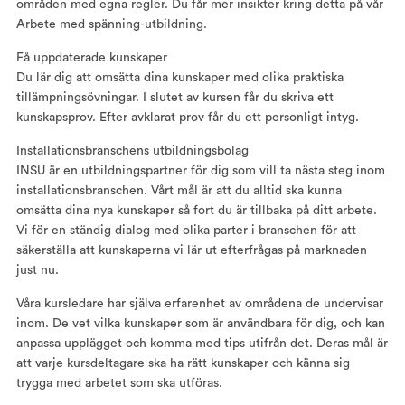
områden med egna regler. Du får mer insikter kring detta på vår
Arbete med spänning-utbildning.
Få uppdaterade kunskaper
Du lär dig att omsätta dina kunskaper med olika praktiska
tillämpningsövningar. I slutet av kursen får du skriva ett
kunskapsprov. Efter avklarat prov får du ett personligt intyg.
Installationsbranschens utbildningsbolag
INSU är en utbildningspartner för dig som vill ta nästa steg inom
installationsbranschen. Vårt mål är att du alltid ska kunna
omsätta dina nya kunskaper så fort du är tillbaka på ditt arbete.
Vi för en ständig dialog med olika parter i branschen för att
säkerställa att kunskaperna vi lär ut efterfrågas på marknaden
just nu.
Våra kursledare har själva erfarenhet av områdena de undervisar
inom. De vet vilka kunskaper som är användbara för dig, och kan
anpassa upplägget och komma med tips utifrån det. Deras mål är
att varje kursdeltagare ska ha rätt kunskaper och känna sig
trygga med arbetet som ska utföras.