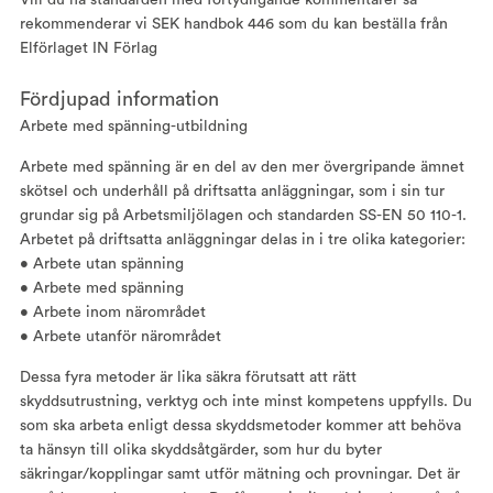
Vill du ha standarden med förtydligande kommentarer så
rekommenderar vi SEK handbok 446 som du kan beställa från
Elförlaget IN Förlag
Fördjupad information
Arbete med spänning-utbildning
Arbete med spänning är en del av den mer övergripande ämnet
skötsel och underhåll på driftsatta anläggningar, som i sin tur
grundar sig på Arbetsmiljölagen och standarden SS-EN 50 110-1.
Arbetet på driftsatta anläggningar delas in i tre olika kategorier:
• Arbete utan spänning
• Arbete med spänning
• Arbete inom närområdet
• Arbete utanför närområdet
Dessa fyra metoder är lika säkra förutsatt att rätt
skyddsutrustning, verktyg och inte minst kompetens uppfylls. Du
som ska arbeta enligt dessa skyddsmetoder kommer att behöva
ta hänsyn till olika skyddsåtgärder, som hur du byter
säkringar/kopplingar samt utför mätning och provningar. Det är