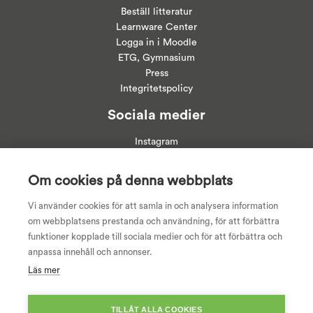
Beställ litteratur
Learnware Center
Logga in i
Moodle
ETG, Gymnasium
Press
Integritetspolicy
Sociala medier
Instagram
Linkedin
Facebook
Om cookies på denna webbplats
Youtube
Vi använder cookies för att samla in och analysera information
om webbplatsens prestanda och användning, för att förbättra
funktioner kopplade till sociala medier och för att förbättra och
anpassa innehåll och annonser.
Läs mer
TILLÅT ALLA COOKIES