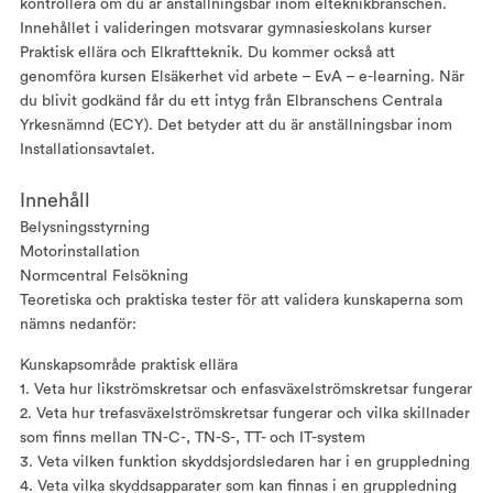
kontrollera om du är anställningsbar inom elteknikbranschen.
Innehållet i valideringen motsvarar gymnasieskolans kurser
Praktisk ellära och Elkraftteknik. Du kommer också att
genomföra kursen Elsäkerhet vid arbete – EvA – e-learning. När
du blivit godkänd får du ett intyg från Elbranschens Centrala
Yrkesnämnd (ECY). Det betyder att du är anställningsbar inom
Installationsavtalet.
Innehåll
Belysningsstyrning
Motorinstallation
Normcentral Felsökning
Teoretiska och praktiska tester för att validera kunskaperna som
nämns nedanför:
Kunskapsområde praktisk ellära
1. Veta hur likströmskretsar och enfasväxelströmskretsar fungerar
2. Veta hur trefasväxelströmskretsar fungerar och vilka skillnader
som finns mellan TN-C-, TN-S-, TT- och IT-system
3. Veta vilken funktion skyddsjordsledaren har i en gruppledning
4. Veta vilka skyddsapparater som kan finnas i en gruppledning