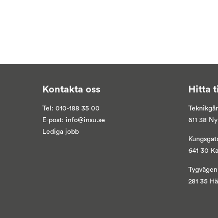
Kontakta oss
Hitta t
Tel:
010-188 35 00
Teknikgå
E-post:
info@insu.se
611 38 N
Lediga jobb
Kungsgat
641 30 K
Tygvägen
281 35 H