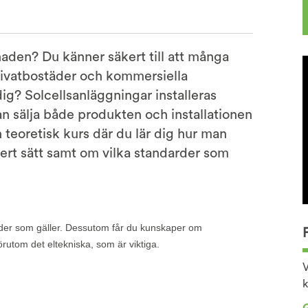
den? Du känner säkert till att många
 privatbostäder och kommersiella
ig? Solcellsanläggningar installeras
an sälja både produkten och installationen
teoretisk kurs där du lär dig hur man
äkert sätt samt om vilka standarder som
darder som gäller. Dessutom får du kunskaper om
örutom det eltekniska, som är viktiga.
V
k