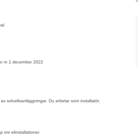
val
fr o m 1 december 2022
av solcellsanläggningar. Du arbetar som installatör,
 om elinstallationer.