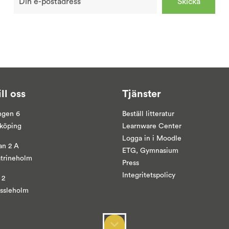
ill oss
Tjänster
ngen 6
Beställ litteratur
yköping
Learnware Center
Logga in i
Moodle
an 2 A
ETG, Gymnasium
atrineholm
Press
Integritetspolicy
 2
ässleholm