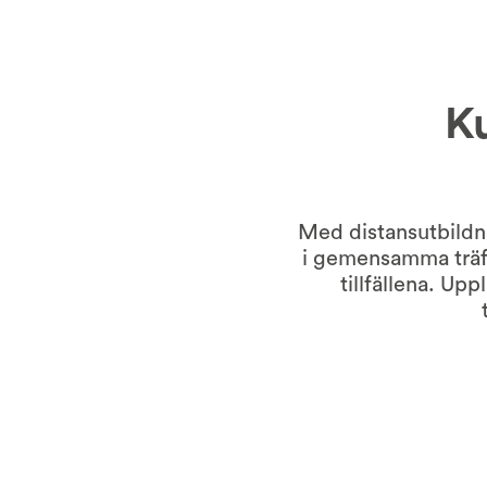
Ku
Med distansutbildni
i gemensamma träff
tillfällena. Up