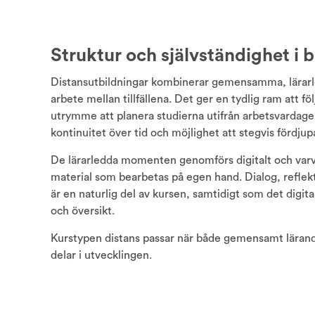
Struktur och självständighet i 
Distansutbildningar kombinerar gemensamma, lärarl
arbete mellan tillfällena. Det ger en tydlig ram att fö
utrymme att planera studierna utifrån arbetsvardage
kontinuitet över tid och möjlighet att stegvis fördju
De lärarledda momenten genomförs digitalt och var
material som bearbetas på egen hand. Dialog, reflek
är en naturlig del av kursen, samtidigt som det digi
och översikt.
Kurstypen distans passar när både gemensamt lärande
delar i utvecklingen.