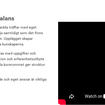
balans
edda träffar med eget
lja samtidigt som det finns
n. Upplägget skapar
pa kunskaperna.
vas med uppgifter och
tion och erfarenhetsutbyte
tala kursrummet ger struktur
 och eget ansvar är viktiga