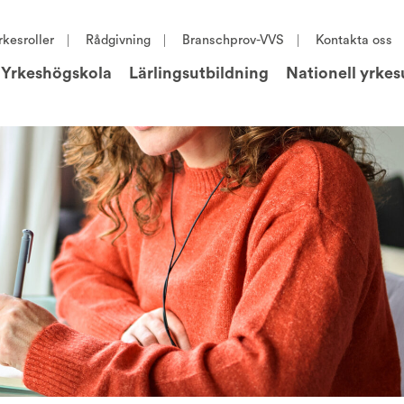
rkesroller
Rådgivning
Branschprov-VVS
Kontakta oss
Yrkeshögskola
Lärlingsutbildning
Nationell yrkes