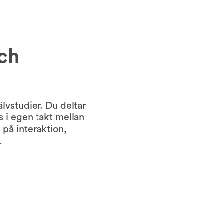
och
lvstudier. Du deltar
 i egen takt mellan
 på interaktion,
.