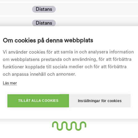
Distans
Distans
Distans
Om cookies på denna webbplats
Distans
Vi använder cookies för att samla in och analysera information
om webbplatsens prestanda och användning, för att förbättra
Distans
funktioner kopplade till sociala medier och för att förbättra
och anpassa innehåll och annonser.
Distans
Läs mer
Distans
Inställningar för cookies
TILLÅT ALLA COOKIES